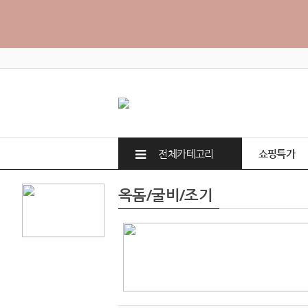
전체카테고리
쇼핑특가
옥돔/굴비/조기