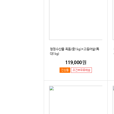
청정수산물 옥돔(중1kg)+고등어살(특
대1kg)
119,000
원
진상품
조건부무료배송