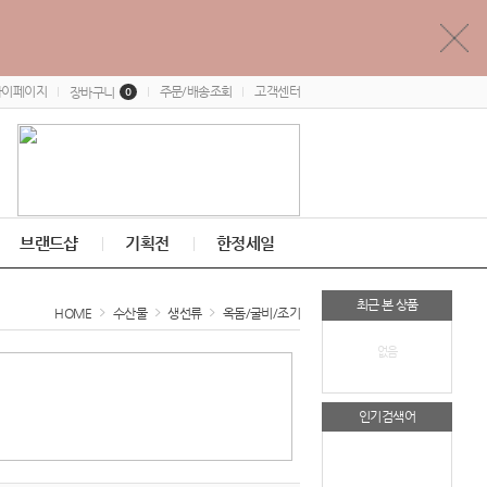
마이페이지
주문/배송조회
고객센터
장바구니
0
브랜드샵
기획전
한정세일
최근 본 상품
HOME
수산물
생선류
옥돔/굴비/조기
없음
인기검색어