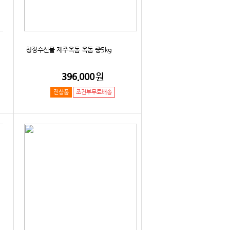
청정수산물 제주옥돔 옥돔 중5kg
396,000
원
진상품
조건부무료배송