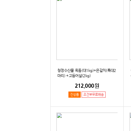
청정수산물 옥돔(대1kg)+은갈치(특대2
마리) +고등어살(2kg)
212,000
원
진상품
조건부무료배송