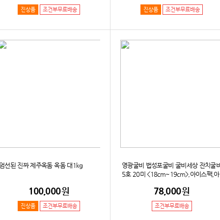
진상품
조건부무료배송
진상품
조건부무료배송
엄선된 진짜 제주옥돔 옥돔 대1kg
영광굴비 법성포굴비 굴비세상 잔치굴
5호 20미 <18cm~19cm>,아이스팩,아
이스박스,보자기
100,000
원
78,000
원
진상품
조건부무료배송
조건부무료배송