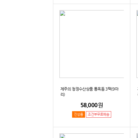
제주의 청정수산상품 통옥돔 3팩(9마
리)
58,000
원
진상품
조건부무료배송