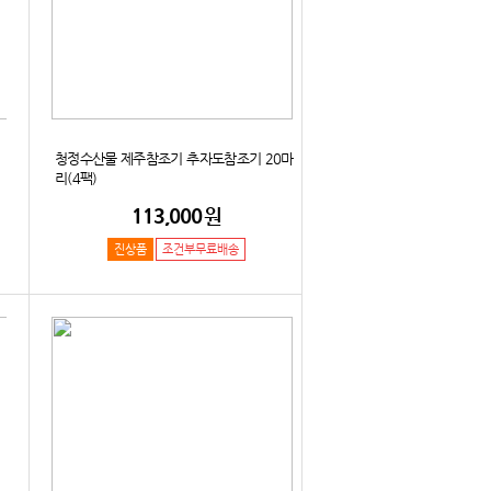
청정수산물 제주참조기 추자도참조기 20마
리(4팩)
113,000
원
진상품
조건부무료배송