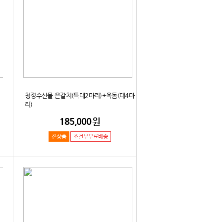
청정수산물 은갈치(특대2마리)+옥돔(대4마
리)
185,000
원
진상품
조건부무료배송