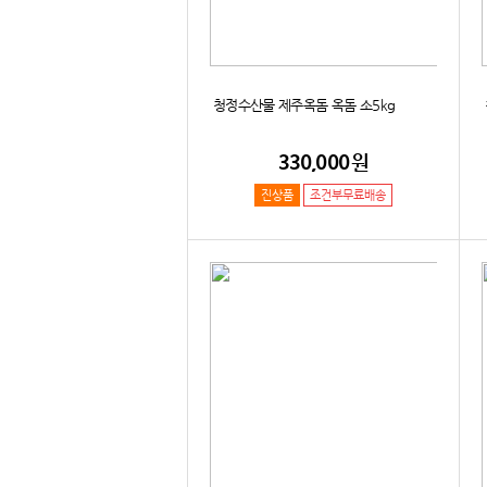
청정수산물 제주옥돔 옥돔 소5kg
330,000
원
진상품
조건부무료배송