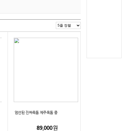
엄선된 진짜옥돔 제주옥돔 중
89,000
원