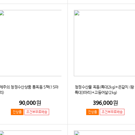
제주의 청정수산상품 통옥돔 5팩(15마
청정수산물 옥돔(특대2kg)+은갈치 (왕
리)
특대3마리)+고등어살(2kg)
90,000
원
396,000
원
진상품
조건부무료배송
진상품
조건부무료배송