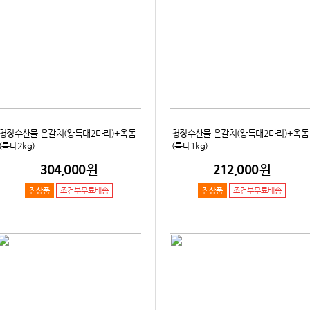
청정수산물 은갈치(왕특대2마리)+옥돔
청정수산물 은갈치(왕특대2마리)+옥돔
(특대2kg)
(특대1kg)
304,000
원
212,000
원
진상품
조건부무료배송
진상품
조건부무료배송