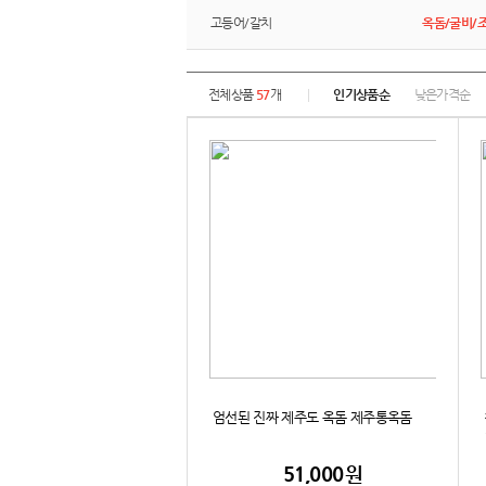
고등어/갈치
옥돔/굴비/
전체상품
57
개
인기상품순
낮은가격순
엄선된 진짜 제주도 옥돔 제주통옥돔
51,000
원