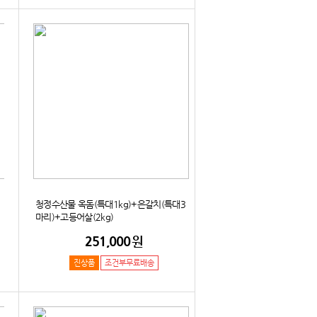
청정수산물 옥돔(특대1kg)+은갈치(특대3
마리)+고등어살(2kg)
251,000
원
진상품
조건부무료배송