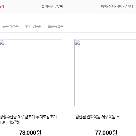
조기
홍어/장어/우럭
청어/삼치/과메기/기타
높은가격순
후기많은순
최근등록순
청정수산물 제주참조기 추자도참조기
엄선된 진짜옥돔 제주옥돔 소
10마리(2팩)
78,000
원
77,000
원