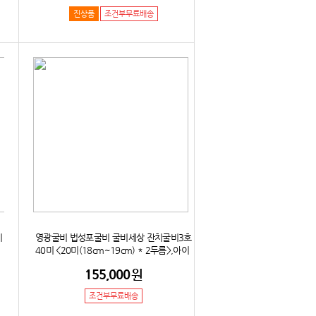
진상품
조건부무료배송
비
영광굴비 법성포굴비 굴비세상 잔치굴비3호
40미 <20미(18cm~19cm) * 2두름>,아이
스팩,아이스박스,보자기
155,000
원
조건부무료배송