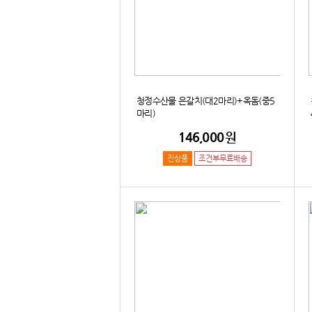
청정수산물 은갈치(대2마리)+옥돔(중5
마리)
146,000
원
진상품
조건부무료배송