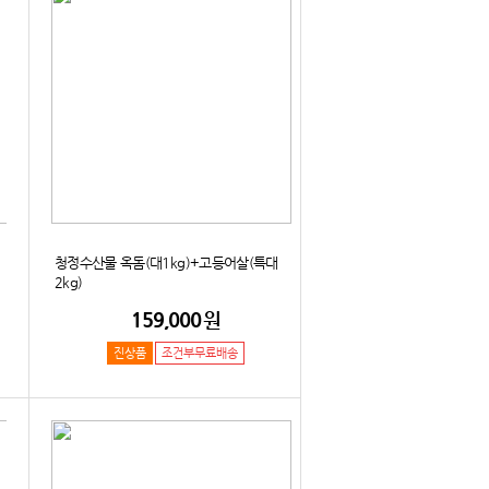
청정수산물 옥돔(대1kg)+고등어살(특대
2kg)
159,000
원
진상품
조건부무료배송