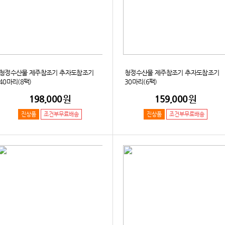
청정수산물 제주참조기 추자도참조기
청정수산물 제주참조기 추자도참조기
40마리(8팩)
30마리(6팩)
198,000
원
159,000
원
진상품
조건부무료배송
진상품
조건부무료배송