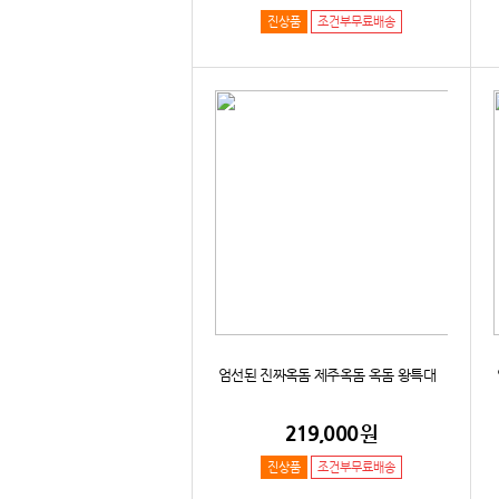
진상품
조건부무료배송
엄선된 진짜옥돔 제주옥돔 옥돔 왕특대
219,000
원
진상품
조건부무료배송