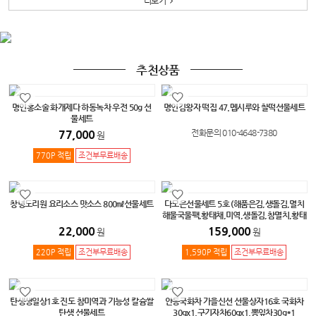
더보기
추천상품
명인홍소술 화개제다 하동녹차 우전 50g 선
명인김왕자 떡집 47.멥시루와 찰떡선물세트
물세트
77,000
전화문의 010-4648-7380
원
770P 적립
조건부무료배송
창녕도리원 요리소스 맛소스 800㎖선물세트
다모은선물세트 5호 (해품은김,생돌김,멸치
해물국물팩,황태채,미역,생돌김,참멸치,황태
가루)
22,000
159,000
원
원
220P 적립
조건부무료배송
1,590P 적립
조건부무료배송
탄생생일상1호 진도 참미역과 기능성 칼슘쌀
안동국화차 가을신선 선물상자16호 국화차
탄생 선물세트
30gx1,구기자차60gx1,뽕잎차30g*1