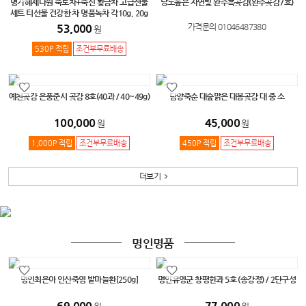
명가혜제다원 죽로차+죽신 황금차 고급선물
당도높은 자연빛 완주흑곶감(완주곶감7호)
세트 티선물 건강한 차 명품녹차 각10g, 20g
53,000
가격문의 01046487380
원
530P 적립
조건부무료배송
예천곶감 은풍준시 곶감 8호(40과 / 40~49g)
담양죽순 대숲맑은 대봉곶감 대 중 소
100,000
45,000
원
원
1,000P 적립
조건부무료배송
450P 적립
조건부무료배송
더보기
명인명품
명인최은아 인산죽염 밭마늘환[250g]
명인유영군 창평한과 5호 (송강정) / 2단구성
69,000
77,000