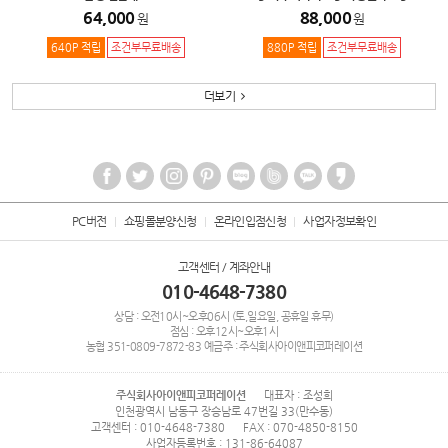
64,000
88,000
원
원
640P 적립
조건부무료배송
880P 적립
조건부무료배송
더보기
PC버전
쇼핑몰분양신청
온라인입점신청
사업자정보확인
고객센터 / 계좌안내
010-4648-7380
상담 : 오전10시~오후06시 (토,일요일, 공휴일 휴무)
점심 : 오후12시~오후1시
농협
351-0809-7872-83
예금주 : 주식회사아이앤피코퍼레이션
주식회사아이앤피코퍼레이션
대표자 : 조성희
인천광역시 남동구 장승남로 47번길 33(만수동)
고객센터 : 010-4648-7380
FAX : 070-4850-8150
사업자등록번호 : 131-86-64087