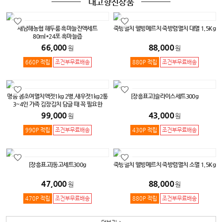
내고향진상품
새남해농협 해두룸 흑마늘진액세트
죽방멸치 웰빙메르치 죽방렴멸치 대멸 1.5Kg
80ml*24포 흑마늘즙
66,000
88,000
원
원
660P 적립
조건부무료배송
880P 적립
조건부무료배송
명품 봄초여멸치액젓1kg 2병,새우젓1kg2통
[장흥표고]슬라이스세트300g
3~4인 가족 김장김치 담글 때 꼭 필요한
99,000
43,000
원
원
990P 적립
조건부무료배송
430P 적립
조건부무료배송
[장흥표고]동고세트300g
죽방멸치 웰빙메르치 죽방렴멸치 소멸 1.5Kg
47,000
88,000
원
원
470P 적립
조건부무료배송
880P 적립
조건부무료배송