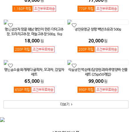
원
원
1,160P 적립
조건부무료배송
770P 적립
조건부무료배송
명인정선자 땅끝 해남 명인이 만든 더덕고추
명인유영군 창평 백년초유과 500g
장, 도라지고추장, 마늘고추장 500g, 1kg
18,000
20,000
원
원
200P 적립
조건부무료배송
200P 적립
조건부무료배송
명인홍소술 화개제다 귤피차, 모과차, 감잎차
식품명인 박순애 (담양한과)하루영양바 선물
세트
세트 (25gx50개입)
65,000
99,000
원
원
650P 적립
조건부무료배송
990P 적립
조건부무료배송
더보기