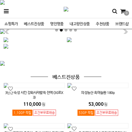
0
쇼핑특가
베스트진상품
명인명품
내고향진상품
추천상품
브랜드샵
베스트진상품
3년간 숙성 시킨 강화사자발쑥 진액 (30포X
의성농산 흑마늘환 180g
3)
110,000
53,000
원
원
1,100P 적립
조건부무료배송
530P 적립
조건부무료배송