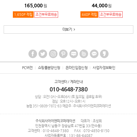
165,000
44,000
원
원
1,650P 적립
조건부무료배송
440P 적립
조건부무료배송
더보기
PC버전
쇼핑몰분양신청
온라인입점신청
사업자정보확인
고객센터 / 계좌안내
010-4648-7380
상담 : 오전10시~오후06시 (토,일요일, 공휴일 휴무)
점심 : 오후12시~오후1시
농협
351-0809-7872-83
예금주 : 주식회사아이앤피코퍼레이션
주식회사아이앤피코퍼레이션
대표자 : 조성희
인천광역시 남동구 장승남로 47번길 33(만수동)
고객센터 : 010-4648-7380
FAX : 070-4850-8150
사업자등록번호 : 131-86-64087