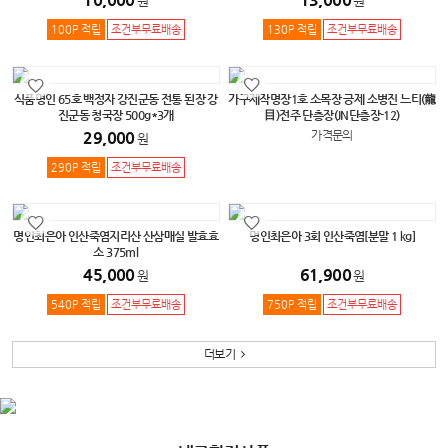
원
원
100P 적립
조건부무료배송
130P 적립
조건부무료배송
식품명인 65호 백정자 강진군동 전통 된장 강
가구제작명장1호 소목장 긍제 소병진 느티(龍
진군동 청국장 500g*3개
目)전주 단층장(JN단층장-12)
29,000
가격문의
원
290P 적립
조건부무료배송
명인최은아 인산죽염지리산 산삼매실 발효효
명인최은아 3회 인산죽염[분말 1 kg]
소 375ml
45,000
61,900
원
원
540P 적립
조건부무료배송
750P 적립
조건부무료배송
더보기