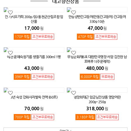
내고향진상품
건 가시오가피 200g /칡/홍천군산림조합 임
안동양반간고등어(안동간고등어) 간고등어
산물
330g 10손
17,000
47,000
원
원
170P 적립
조건부무료배송
470P 적립
조건부무료배송
예천 윤혜숙참기름 생들기름 300ml 1병
무형문화재6호 대한민국명장 서암 김진한 남
포벼루 1(주문제작)
43,000
480,000
원
원
396P 적립
조건부무료배송
6,000P 적립
무료배송
3년 숙성 강화사자발쑥 진액 (60포)
명장최태근 임금님진상품 영암어란
200g~250g
70,000
318,000
원
원
700P 적립
조건부무료배송
3,180P 적립
조건부무료배송