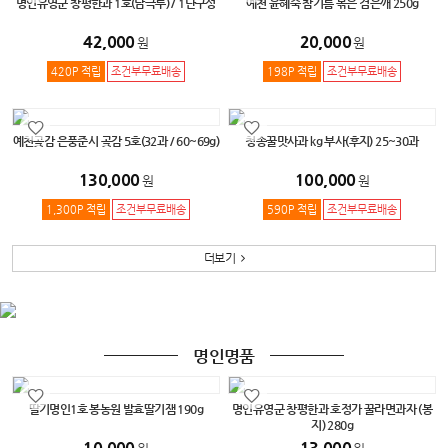
명인유영군 창평한과 1호(남극루) / 1단구성
예천 윤혜숙 참기름 볶은 검은깨 250g
42,000
20,000
원
원
420P 적립
조건부무료배송
198P 적립
조건부무료배송
예천곶감 은풍준시 곶감 5호(32과 / 60~69g)
청송꿀맛사과 kg 부사(후지) 25~30과
130,000
100,000
원
원
1,300P 적립
조건부무료배송
590P 적립
조건부무료배송
더보기
명인명품
딸기명인1호 봉농원 발효딸기잼 190g
명인유영군 창평한과 호정가 꿀라면과자 (봉
지) 280g
10,000
13,000