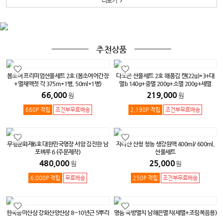
더보기
추천상품
봄초여 프리미엄선물세트 2호 (봄초여어간장
다모은 선물세트 2호 해품김 캔(22g)*3+대
+멸채액젓 각 375m*1병, 50ml*1병)
멸b 140g+중멸 200g+소멸 200g+세멸
220g+생동김반절6매*8봉 +황태가루
66,000
219,000
원
원
80g(스틱20봉)+다시마가루80g(스틱20
봉)+참미역50g(유통용)+멸치해물국물팩
660P 적립
조건부무료배송
2,190P 적립
조건부무료배송
120g+야채해물국물팩 120g+가다랑어포
50g+훈연멸치200g+김가루 35g+생돌김자
반(40g)+미역80g(스탠드)+다시마채50g(스
탠드)+고풍미황태채50g(스탠드)
무형문화재6호 대한민국명장 서암 김진한 남
지리산 산청 청농 생강원액 400ml/ 600ml,
포벼루 6 (주문제작)
선물세트
480,000
25,000
원
원
6,000P 적립
무료배송
250P 적립
조건부무료배송
한국송이산삼 강화산양산삼 8~10년근 5뿌리
명품 죽방멸치 남해은멸치(세멸+조림복음용)