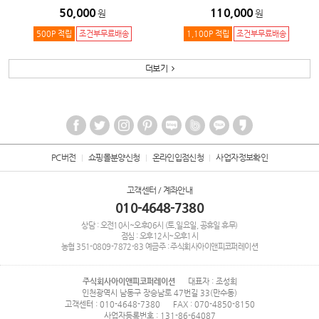
50,000
110,000
원
원
500P 적립
조건부무료배송
1,100P 적립
조건부무료배송
더보기
PC버전
쇼핑몰분양신청
온라인입점신청
사업자정보확인
고객센터 / 계좌안내
010-4648-7380
상담 : 오전10시~오후06시 (토,일요일, 공휴일 휴무)
점심 : 오후12시~오후1시
농협
351-0809-7872-83
예금주 : 주식회사아이앤피코퍼레이션
주식회사아이앤피코퍼레이션
대표자 : 조성희
인천광역시 남동구 장승남로 47번길 33(만수동)
고객센터 : 010-4648-7380
FAX : 070-4850-8150
사업자등록번호 : 131-86-64087