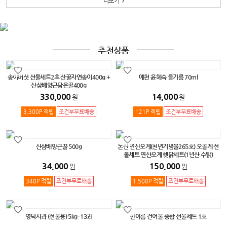
더보기
추천상품
송이버섯 선물세트2호 산꿀자연송이400g +
예천 윤혜숙 들기름 70ml
산삼배양근담은꿀400g
330,000
14,000
원
원
3,300P 적립
조건부무료배송
121P 적립
조건부무료배송
산삼배양근꿀 500g
논산 연산오계(천년기념물265호) 오골계 선
물세트 연산오계 햇닭세트(1년산 수탉)
34,000
150,000
원
원
340P 적립
조건부무료배송
1,500P 적립
조건부무료배송
영덕사과 (선물용) 5kg- 13과
한아름 건어물 종합 선물세트 1호