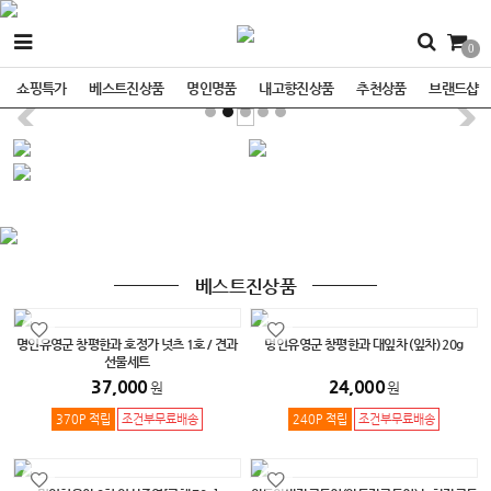
0
쇼핑특가
베스트진상품
명인명품
내고향진상품
추천상품
브랜드샵
베스트진상품
명인유영군 창평한과 호정가 넛츠 1호 / 견과
명인유영군 창평한과 대잎차 (잎차) 20g
선물세트
37,000
24,000
원
원
370P 적립
조건부무료배송
240P 적립
조건부무료배송