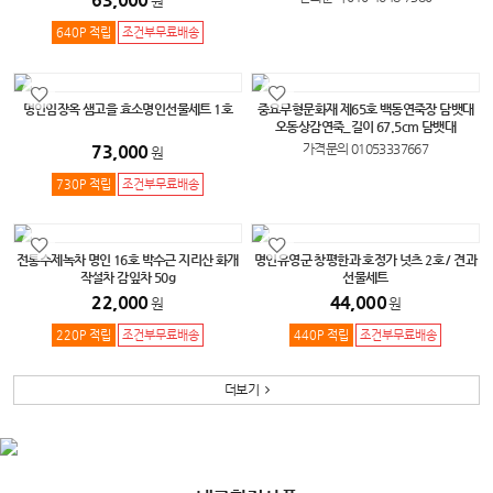
원
640P 적립
조건부무료배송
명인임장옥 샘고을 효소명인선물세트 1호
중요무형문화재 제65호 백동연죽장 담뱃대
오동상감연죽_길이 67.5cm 담뱃대
73,000
가격문의 01053337667
원
730P 적립
조건부무료배송
전통수제녹차 명인 16호 박수근 지리산 화개
명인유영군 창평한과 호정가 넛츠 2호 / 견과
작설차 감잎차 50g
선물세트
22,000
44,000
원
원
220P 적립
조건부무료배송
440P 적립
조건부무료배송
더보기