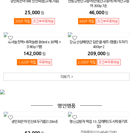
명인최은아 9회 인산죽염[고체 70g]
안동양반간고등어(안동간고등어) 녹차간고등
어 300g 7손
25,000
46,000
원
원
300P 적립
조건부무료배송
460P 적립
조건부무료배송
흑마늘진액+흑마늘환 [80ml x 30팩] +
강원 산삼배양근 담은꿀 세트 (명품) 도자기
[180g 1병]
400g*2
142,000
209,000
원
원
1,420P 적립
무료배송
2,090P 적립
조건부무료배송
더보기
명인명품
명인최은아 인산호두기름[120ml]
명인김왕자 떡집 13. 답례떡( 도시락용기포
장)
63,000
전화문의 010-4648-7380