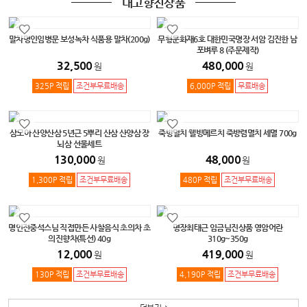
내고향진상품
말차명인임병문 보성녹차 식품용 말차(200g)
무형문화재6호 대한민국명장 서암 김진한 남
포벼루 8 (주문제작)
32,500
480,000
원
원
325P 적립
조건부무료배송
6,000P 적립
무료배송
삼모아 산양산삼 5년근 5뿌리 산삼 산양삼 장
죽방멸치 웰빙메르치 죽방렴멸치 세멸 700g
뇌삼 선물세트
130,000
48,000
원
원
1,300P 적립
조건부무료배송
480P 적립
조건부무료배송
명인전중석스님 직접만든 사찰음식 초의차 초
명장최태근 임금님진상품 영암어란
의진향차(특선) 40g
310g~350g
12,000
419,000
원
원
130P 적립
조건부무료배송
4,190P 적립
조건부무료배송