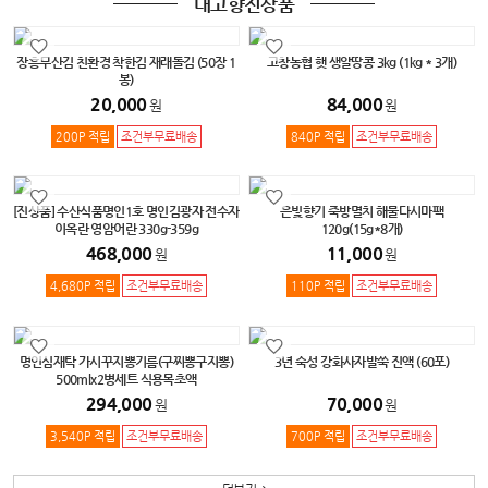
내고향진상품
장흥무산김 친환경 착한김 재래돌김 (50장 1
고창농협 햇 생알땅콩 3kg (1kg * 3개)
봉)
20,000
84,000
원
원
200P 적립
조건부무료배송
840P 적립
조건부무료배송
[진상품] 수산식품명인1호 명인김광자 전수자
은빛향기 죽방멸치 해물다시마팩
이옥란 영암어란 330g-359g
120g(15g*8개)
468,000
11,000
원
원
4,680P 적립
조건부무료배송
110P 적립
조건부무료배송
명인심재탁 가시꾸지뽕기름(구찌뽕구지뽕)
3년 숙성 강화사자발쑥 진액 (60포)
500mlx2병세트 식용목초액
294,000
70,000
원
원
3,540P 적립
조건부무료배송
700P 적립
조건부무료배송