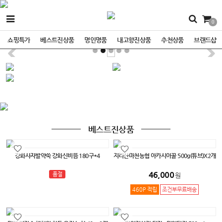
0
쇼핑특가
베스트진상품
명인명품
내고향진상품
추천상품
브랜드샵
베스트진상품
강화사자발약쑥 강화신비뜸 180구*4
지리산마천농협 아카시아꿀 500g(튜브)X2개
46,000
품절
원
460P 적립
조건부무료배송