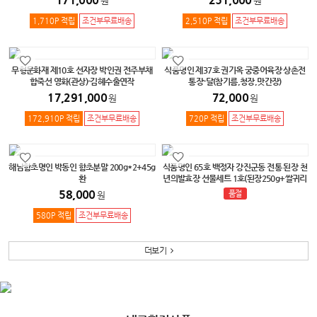
원
원
1,710P 적립
조건부무료배송
2,510P 적립
조건부무료배송
무형문화재 제10호 선자장 박인권 전주부채
식품명인 제37호 권기옥 궁중어육장 상촌전
합죽선 영화(관상)-김혜수출연작
통장-달(참기름,청장,맛간장)
17,291,000
72,000
원
원
172,910P 적립
조건부무료배송
720P 적립
조건부무료배송
해남함초명인 박동인 함초분말 200g*2+45g
식품명인 65호 백정자 강진군동 전통 된장 천
환
년의발효장 선물세트 1호(된장250g+쌀귀리
고추장250g+청국장분말125g)
58,000
품절
원
580P 적립
조건부무료배송
더보기