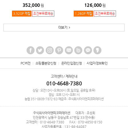
352,000
126,000
원
원
3,520P 적립
조건부무료배송
1,260P 적립
조건부무료배송
더보기
PC버전
쇼핑몰분양신청
온라인입점신청
사업자정보확인
고객센터 / 계좌안내
010-4648-7380
상담 : 오전10시~오후06시 (토,일요일, 공휴일 휴무)
점심 : 오후12시~오후1시
농협
351-0809-7872-83
예금주 : 주식회사아이앤피코퍼레이션
주식회사아이앤피코퍼레이션
대표자 : 조성희
인천광역시 남동구 장승남로 47번길 33(만수동)
고객센터 : 010-4648-7380
FAX : 070-4850-8150
사업자등록번호 : 131-86-64087