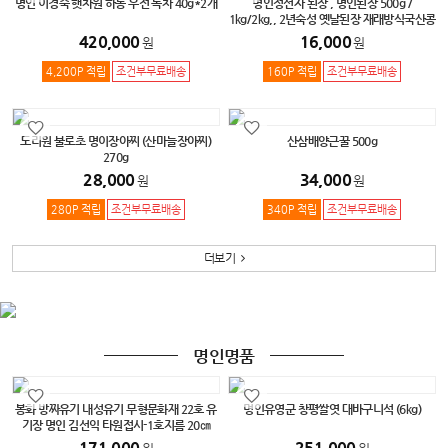
명인 이경숙 햇차원 하동 우전 녹차 40g*2개
명인정선자 된장 , 명인된장 500g /
1kg/2kg,, 2년숙성 옛날된장 재래방식국산콩
된장 더덕고추장500g,마늘고추장500g
420,000
16,000
원
원
4,200P 적립
조건부무료배송
160P 적립
조건부무료배송
도리원 불로초 명이장아찌 (산마늘장아찌)
산삼배양근꿀 500g
270g
28,000
34,000
원
원
280P 적립
조건부무료배송
340P 적립
조건부무료배송
더보기
명인명품
봉화 방짜유기 내성유기 무형문화재 22호 유
명인유영군 창평쌀엿 대바구니석 (6kg)
기장 명인 김선익 타원접시-1호지름 20㎝
171,000
251,000