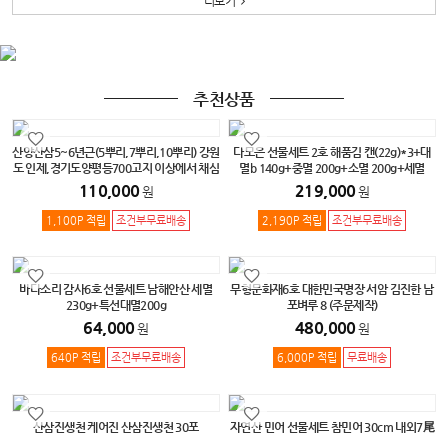
더보기
추천상품
산양산삼5~6년근(5뿌리,7뿌리,10뿌리) 강원
다모은 선물세트 2호 해품김 캔(22g)*3+대
도 인제,경기도양평등700고지 이상에서 채심
멸b 140g+중멸 200g+소멸 200g+세멸
220g+생동김반절6매*8봉 +황태가루
110,000
219,000
원
원
80g(스틱20봉)+다시마가루80g(스틱20
봉)+참미역50g(유통용)+멸치해물국물팩
1,100P 적립
조건부무료배송
2,190P 적립
조건부무료배송
120g+야채해물국물팩 120g+가다랑어포
50g+훈연멸치200g+김가루 35g+생돌김자
반(40g)+미역80g(스탠드)+다시마채50g(스
탠드)+고풍미황태채50g(스탠드)
바다소리 감사6호 선물세트 남해안산 세멸
무형문화재6호 대한민국명장 서암 김진한 남
230g+특선대멸200g
포벼루 8 (주문제작)
64,000
480,000
원
원
640P 적립
조건부무료배송
6,000P 적립
무료배송
산삼진생천 케어진 산삼진생천 30포
자연산 민어 선물세트 참민어 30cm 내외7尾