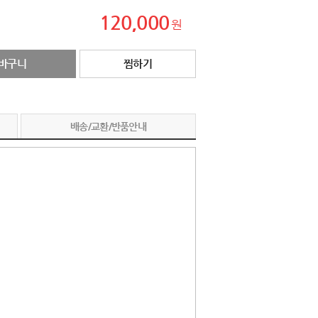
120,000
원
바구니
찜하기
배송/교환/반품안내