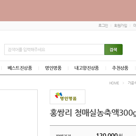
로그인
회원가입
베스트진상품
명인명품
내고향진상품
추천상품
가공
HOME
홍쌍리 청매실농축액300
120,000
원