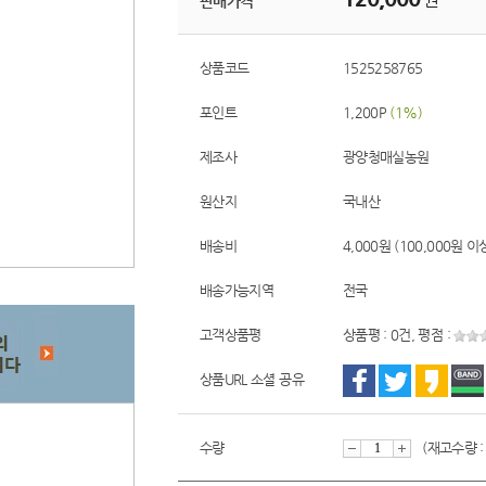
판매가격
상품코드
1525258765
포인트
1,200P
(1%)
제조사
광양청매실농원
원산지
국내산
배송비
4,000원 (100,000원 
배송가능지역
전국
고객상품평
상품평 : 0건, 평점 :
상품URL 소셜 공유
수량
(재고수량 :
감
증