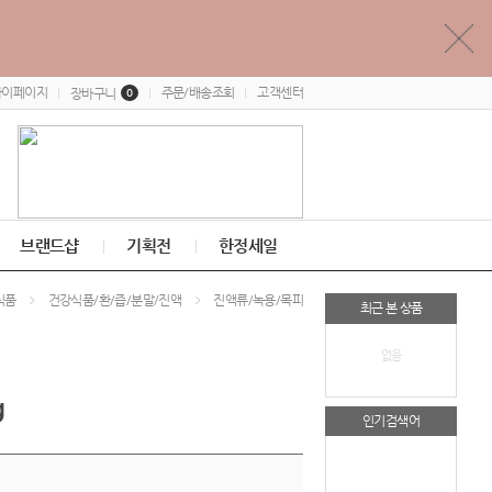
마이페이지
주문/배송조회
고객센터
장바구니
0
브랜드샵
기획전
한정세일
식품
건강식품/환/즙/분말/진액
진액류/녹용/목피
최근 본 상품
없음
g
인기검색어