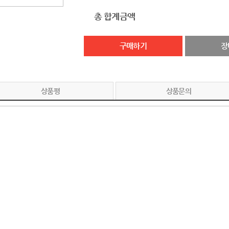
총 합계금액
소
가
구매하기
장
상품평
상품문의