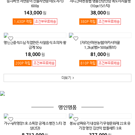
송이버섯 자연송이 산꿀자연송이(도자기)
지리산마천농협 명품산양산삼 흑도라지꿀청
600g
(10gx15스틱)
143,000
38,000
원
원
1,430P 적립
조건부무료배송
380P 적립
조건부무료배송
명인전중석스님 직접만든 사찰음식 초의차 황
[지리산마천농협]아카시아꿀
금계 50g
1.2kg(병)+500g(튜브)
18,000
81,000
원
원
200P 적립
조건부무료배송
810P 적립
조건부무료배송
더보기
명인명품
가구제작명장1호 소목장 긍제 소병진 느티 경
봉화 방짜유기 내성유기 무형문화재 22호 유
상(2단)
기장 명인 김선익 합돌세트-3호
8,712,000
377,000