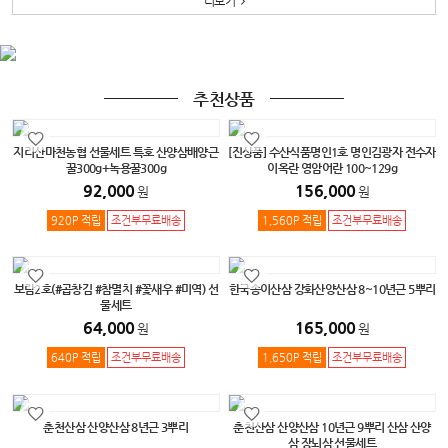
더보기
추천상품
지리산마천농협 선물세트 특호 산양삼배양근
[진상품] 수산식품명인1호 명인김광자 전수자
꿀300g+녹용꿀300g
이옥란 영암어란 100~129g
92,000
156,000
원
원
920P 적립
조건부무료배송
1,560P 적립
조건부무료배송
보람2호(#곱창김 #참멸치 #꽃새우 #미역) 선
한국송이산삼 강화산양산삼 8~10년근 5뿌리
물세트
64,000
165,000
원
원
640P 적립
조건부무료배송
1,650P 적립
조건부무료배송
춘천산삼 산양산삼 8년근 3뿌리
춘천산삼 산양산삼 10년근 9뿌리 산삼 산양
삼 장뇌삼 선물세트