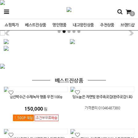
0
쇼핑특가
베스트진상품
명인명품
내고향진상품
추천상품
브랜드샵
베스트진상품
명인박수근 수제녹차 명품 우전 100g
당도높은 자연빛 완주흑곶감(완주곶감1호)
150,000
가격문의 01046487380
원
1,500P 적립
조건부무료배송