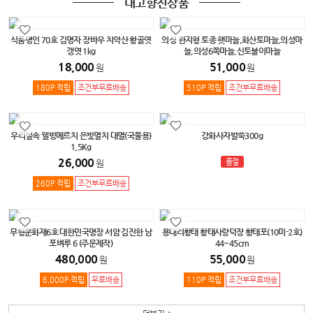
내고향진상품
식품명인 70호 김명자 장바우 치악산 황골엿
의성 한지형 토종 햇마늘,화산토마늘,의성마
갱엿 1kg
늘,의성6쪽마늘,신토불이마늘
18,000
51,000
원
원
180P 적립
조건부무료배송
510P 적립
조건부무료배송
우리실속 웰빙메르치 은빛멸치 대멸(국물용)
강화사자발쑥300g
1.5Kg
26,000
품절
원
260P 적립
조건부무료배송
무형문화재6호 대한민국명장 서암 김진한 남
용대리황태 황태사랑덕장 황태포(10미-2호)
포벼루 6 (주문제작)
44~45cm
480,000
55,000
원
원
6,000P 적립
무료배송
110P 적립
조건부무료배송