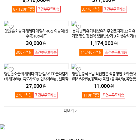
원
원
87,120P 적립
조건부무료배송
3,770P 적립
조건부무료배송
명인 홍소술 화개제다 메밀차 40g, 이슬차(산
봉화 방짜유기 내성유기 무형문화재 22호 유
수국)10g 세트
기장 명인 김선익 생활반상기-3호 생활식기(1
호)-2벌, 수저(3호)-2벌, 찬기(1호)-2점, 찬기
30,000
1,174,000
원
원
(3호)-3점, 찬기(5호)-2점.
300P 적립
조건부무료배송
11,740P 적립
조건부무료배송
명인홍소술 화개제다 지관 잎차SET 골라담기
명인전중석스님 직접만든 식품명인 초의꽃차
(화개차60g ,죽로차60g, 입하차60g , 현미작
(아카시아5g,동백4g,목련+동백4.5g,목련꽃
설차80g ,발효차60g )
봉우리7g,복숭아5g,매화5g,구절초5g,산국
27,000
11,000
원
원
하5g)중 택1
270P 적립
조건부무료배송
110P 적립
조건부무료배송
더보기