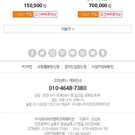
150,000
700,000
원
원
1,500P 적립
조건부무료배송
7,000P 적립
조건부무료배송
더보기
PC버전
쇼핑몰분양신청
온라인입점신청
사업자정보확인
고객센터 / 계좌안내
010-4648-7380
상담 : 오전10시~오후06시 (토,일요일, 공휴일 휴무)
점심 : 오후12시~오후1시
농협
351-0809-7872-83
예금주 : 주식회사아이앤피코퍼레이션
주식회사아이앤피코퍼레이션
대표자 : 조성희
인천광역시 남동구 장승남로 47번길 33(만수동)
고객센터 : 010-4648-7380
FAX : 070-4850-8150
사업자등록번호 : 131-86-64087